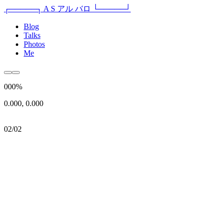
┌─────┐
A S
アル
バロ
└─────┘
Blog
Talks
Photos
Me
000%
0.000, 0.000
02/02